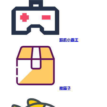
联机小霸王
推箱子