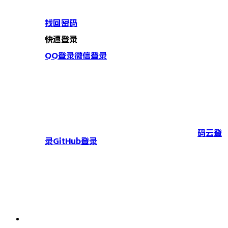
找回密码
快速登录
QQ登录
微信登录
码云登
录
GitHub登录