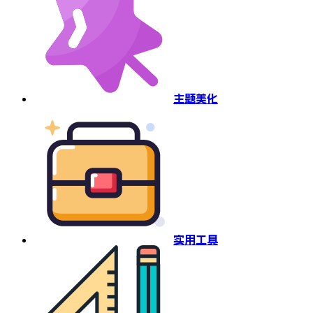
主题美化
实用工具