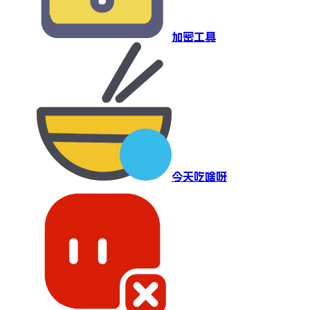
加密工具
今天吃啥呀