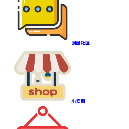
网盘社区
小卖部