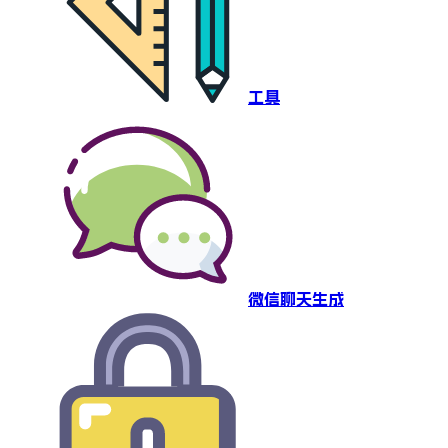
工具
微信聊天生成