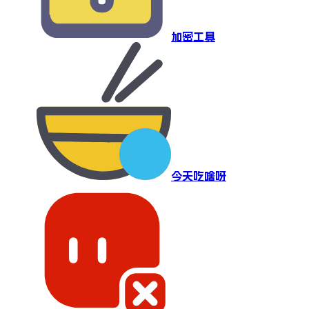
加密工具
今天吃啥呀