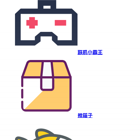
联机小霸王
推箱子