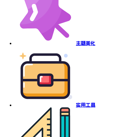
主题美化
实用工具