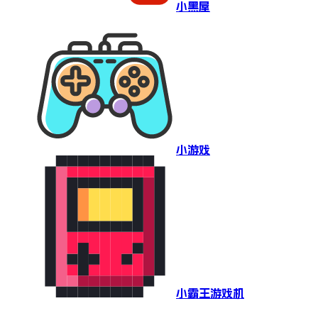
小黑屋
小游戏
小霸王游戏机