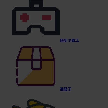
联机小霸王
推箱子