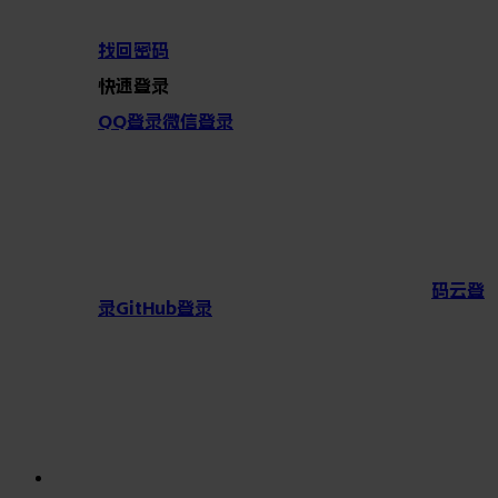
找回密码
快速登录
QQ登录
微信登录
码云登
录
GitHub登录