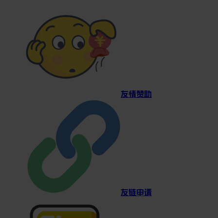
友情赞助
友链申请