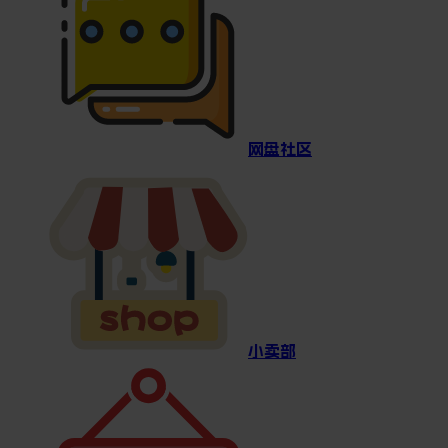
网盘社区
小卖部