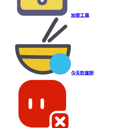
加密工具
今天吃啥呀