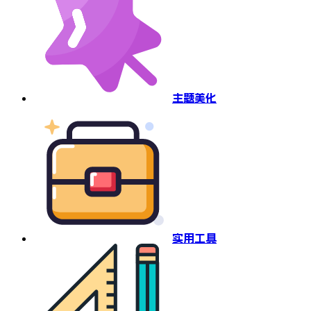
主题美化
实用工具