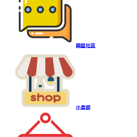
网盘社区
小卖部