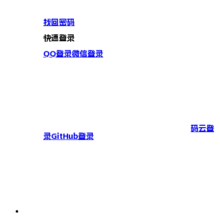
找回密码
快速登录
QQ登录
微信登录
码云登
录
GitHub登录