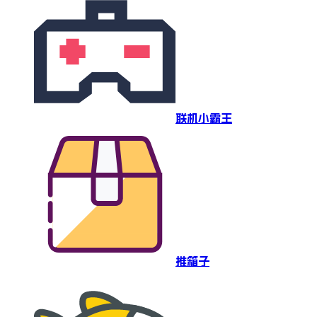
联机小霸王
推箱子