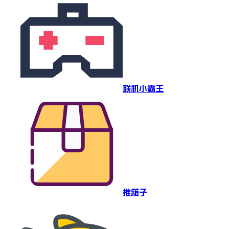
联机小霸王
推箱子