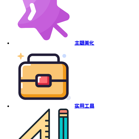
主题美化
实用工具