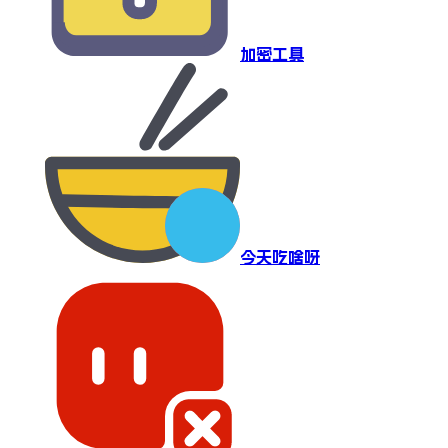
加密工具
今天吃啥呀