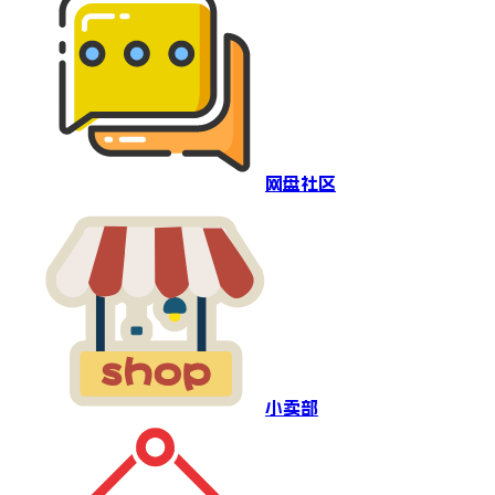
网盘社区
小卖部