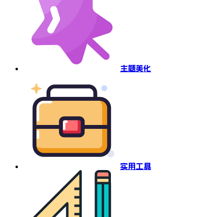
主题美化
实用工具