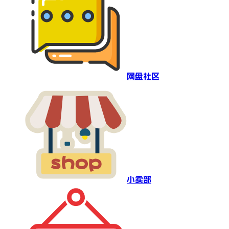
网盘社区
小卖部