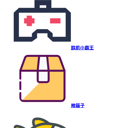
联机小霸王
推箱子