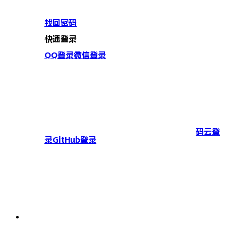
找回密码
快速登录
QQ登录
微信登录
码云登
录
GitHub登录