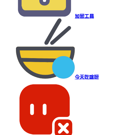
加密工具
今天吃啥呀