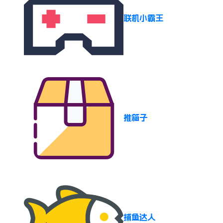
联机小霸王
推箱子
捕鱼达人