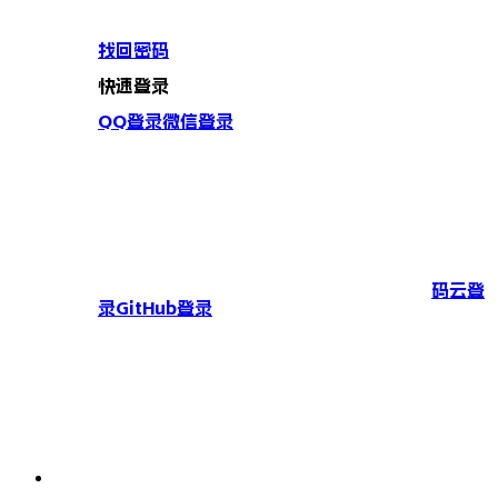
找回密码
快速登录
QQ登录
微信登录
码云登
录
GitHub登录