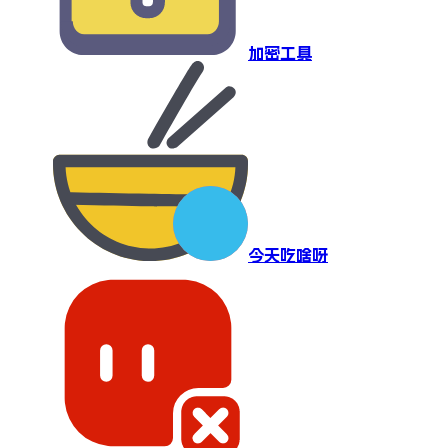
加密工具
今天吃啥呀