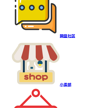
网盘社区
小卖部