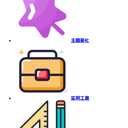
主题美化
实用工具