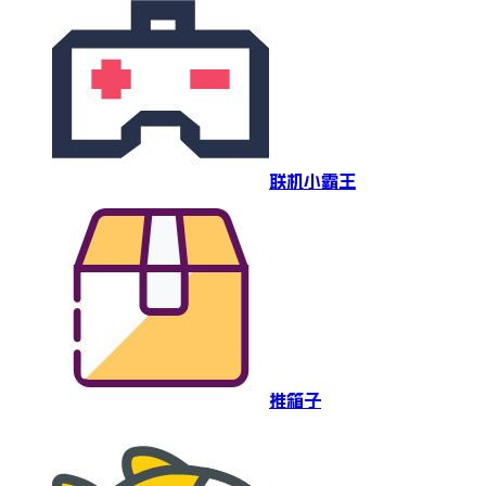
联机小霸王
推箱子