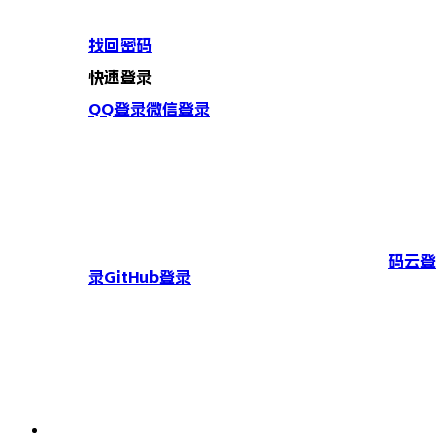
找回密码
快速登录
QQ登录
微信登录
码云登
录
GitHub登录