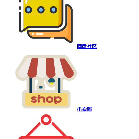
网盘社区
小卖部