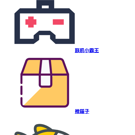
联机小霸王
推箱子