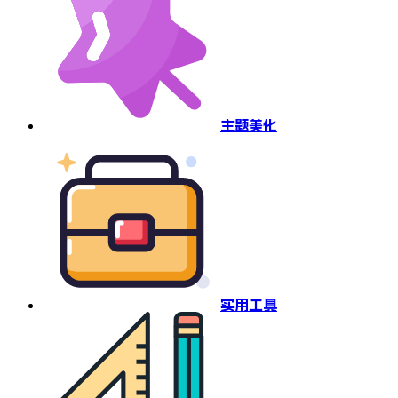
主题美化
实用工具