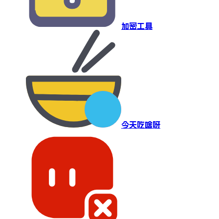
加密工具
今天吃啥呀