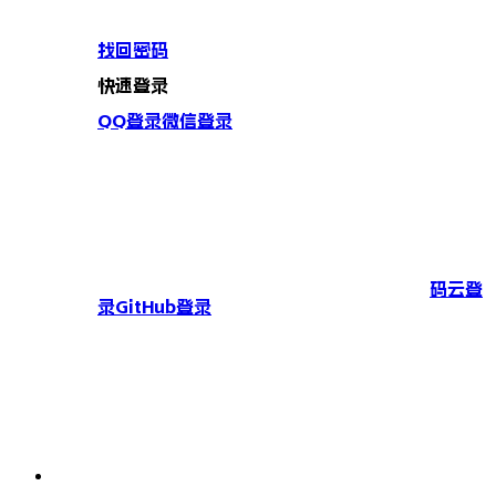
找回密码
快速登录
QQ登录
微信登录
码云登
录
GitHub登录