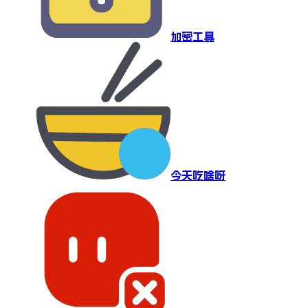
加密工具
今天吃啥呀