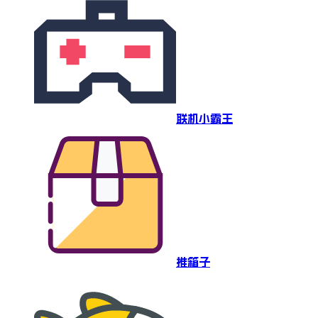
联机小霸王
推箱子