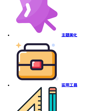
主题美化
实用工具