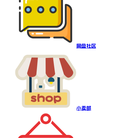
网盘社区
小卖部