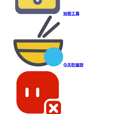
加密工具
今天吃啥呀