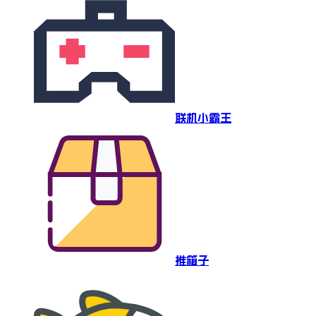
联机小霸王
推箱子