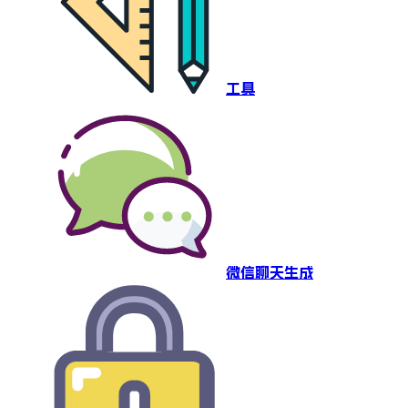
工具
微信聊天生成