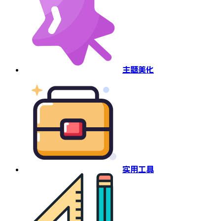
主题美化
实用工具