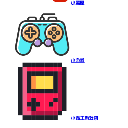
小黑屋
小游戏
小霸王游戏机