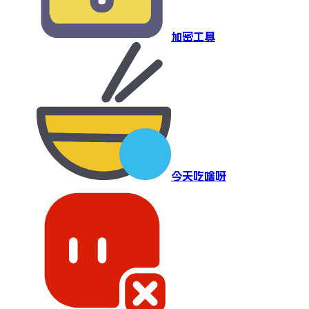
加密工具
今天吃啥呀