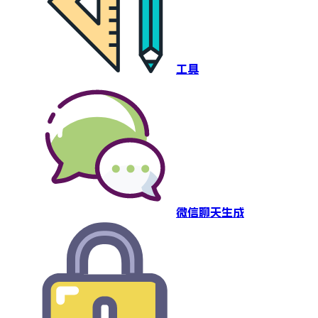
工具
微信聊天生成