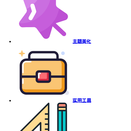
主题美化
实用工具