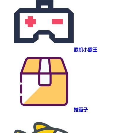
联机小霸王
推箱子