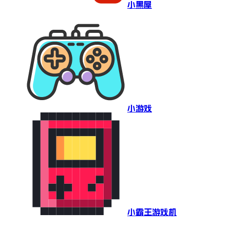
小黑屋
小游戏
小霸王游戏机