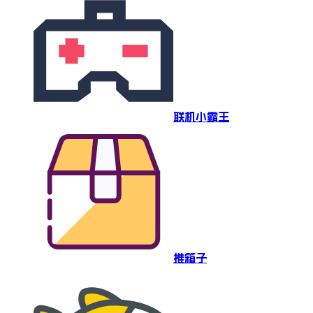
联机小霸王
推箱子