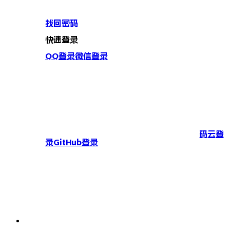
找回密码
快速登录
QQ登录
微信登录
码云登
录
GitHub登录