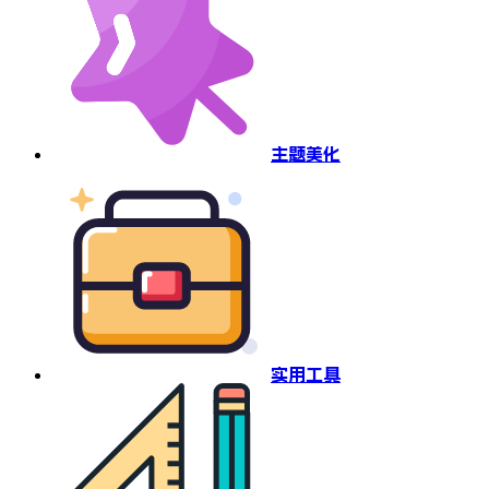
主题美化
实用工具