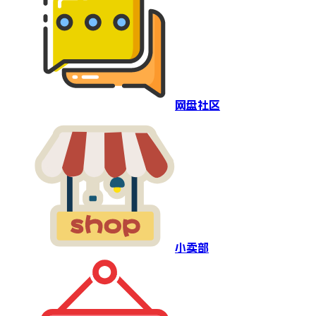
网盘社区
小卖部