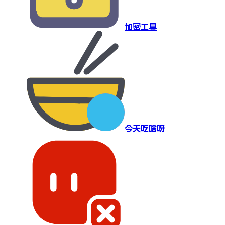
加密工具
今天吃啥呀