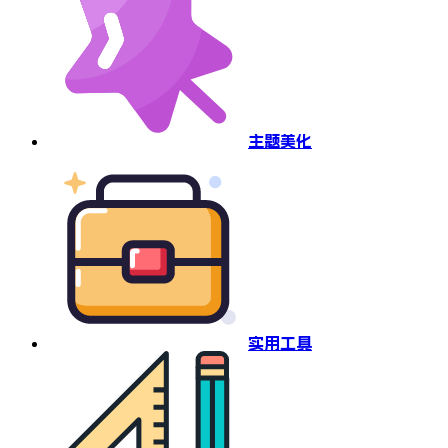
主题美化
实用工具