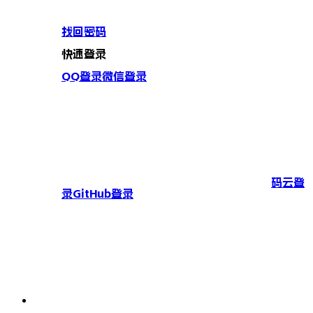
找回密码
快速登录
QQ登录
微信登录
码云登
录
GitHub登录