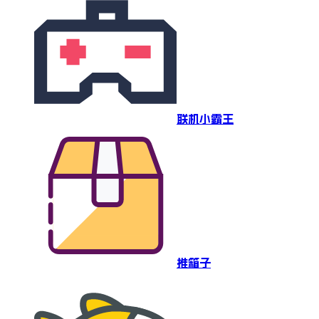
联机小霸王
推箱子