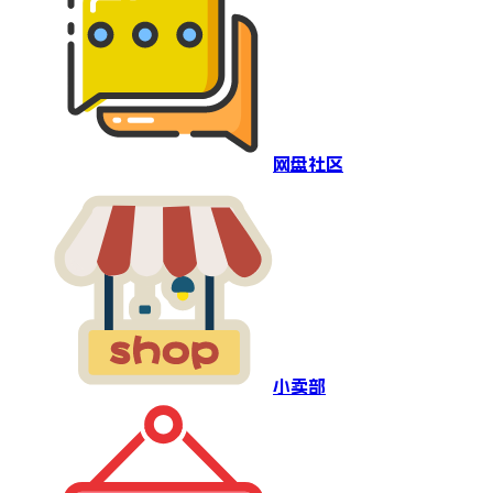
网盘社区
小卖部