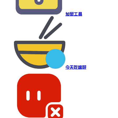
加密工具
今天吃啥呀