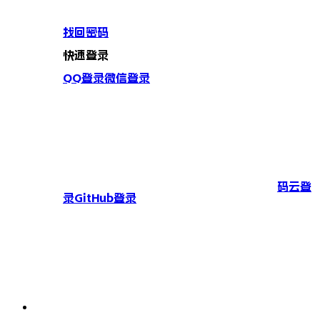
找回密码
快速登录
QQ登录
微信登录
码云登
录
GitHub登录