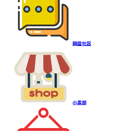
网盘社区
小卖部