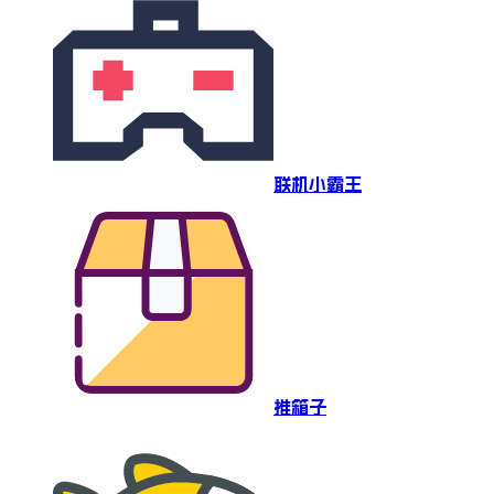
联机小霸王
推箱子