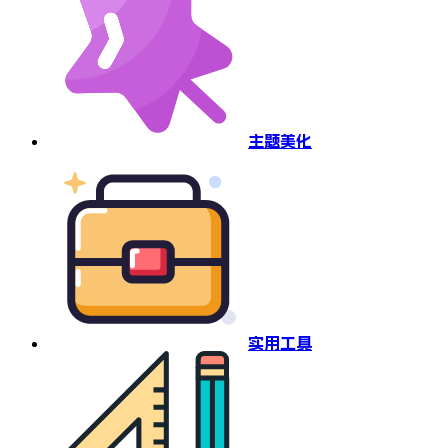
主题美化
实用工具