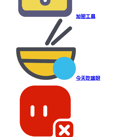
加密工具
今天吃啥呀