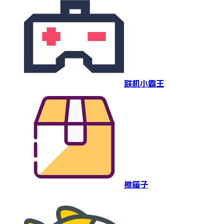
联机小霸王
推箱子