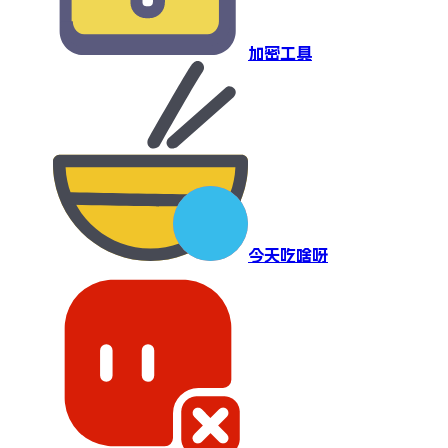
加密工具
今天吃啥呀