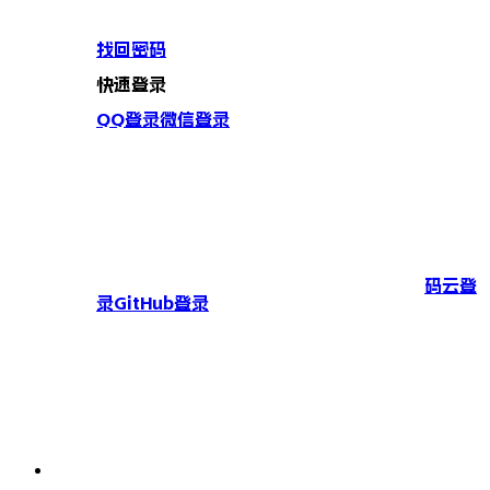
找回密码
快速登录
QQ登录
微信登录
码云登
录
GitHub登录