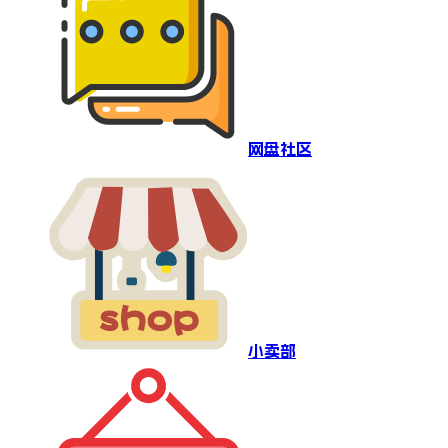
网盘社区
小卖部