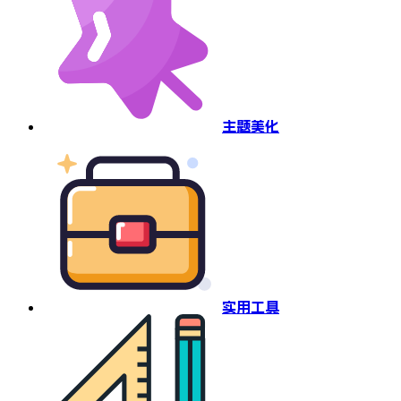
主题美化
实用工具