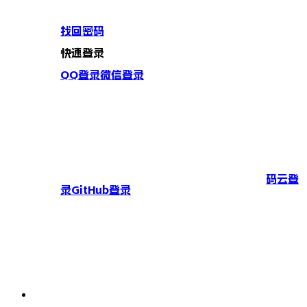
找回密码
快速登录
QQ登录
微信登录
码云登
录
GitHub登录