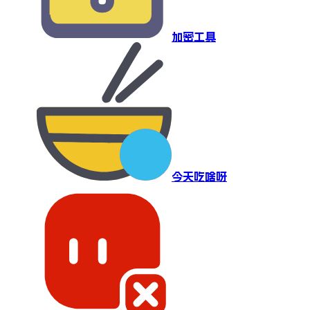
加密工具
今天吃啥呀