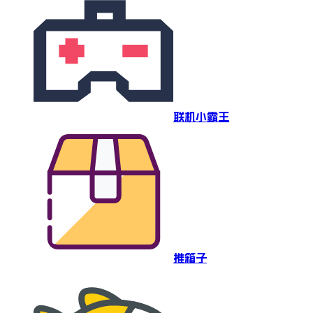
联机小霸王
推箱子