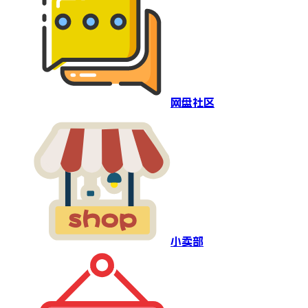
网盘社区
小卖部