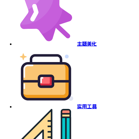
主题美化
实用工具