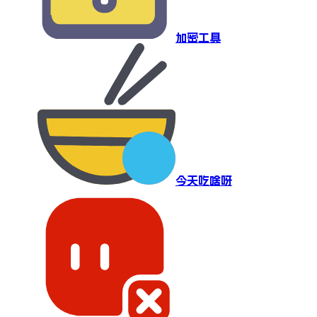
加密工具
今天吃啥呀