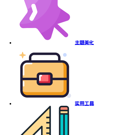
主题美化
实用工具