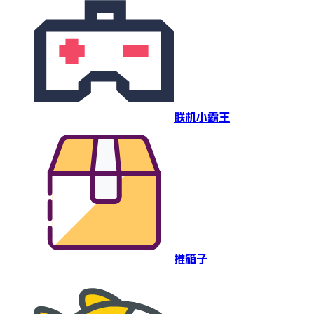
联机小霸王
推箱子