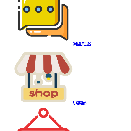
网盘社区
小卖部