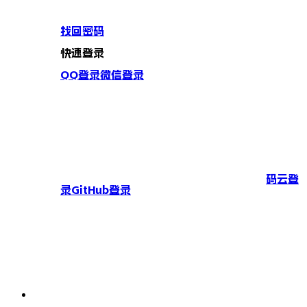
找回密码
快速登录
QQ登录
微信登录
码云登
录
GitHub登录