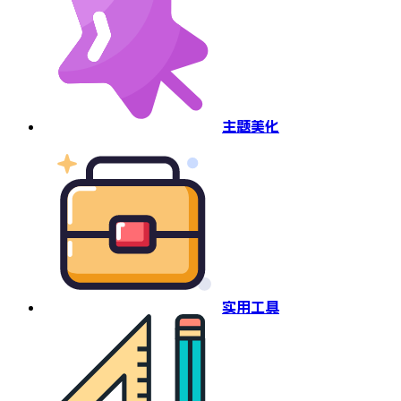
主题美化
实用工具