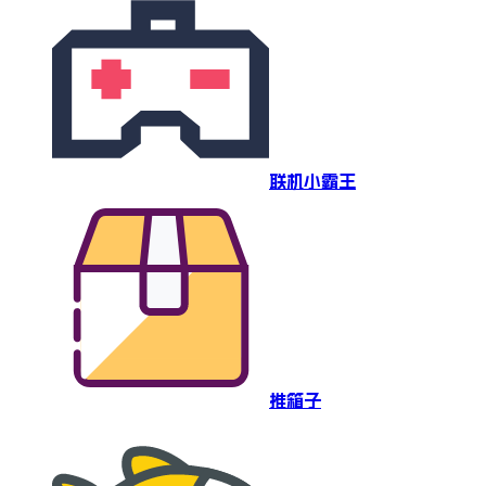
联机小霸王
推箱子