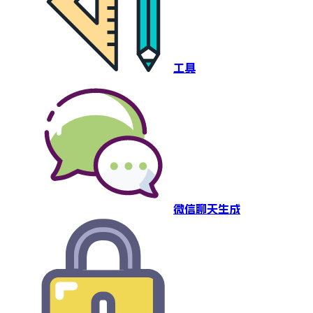
工具
微信聊天生成