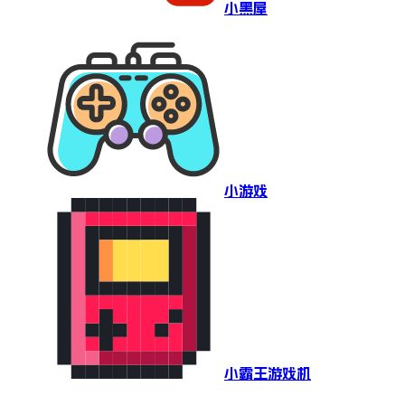
小黑屋
小游戏
小霸王游戏机