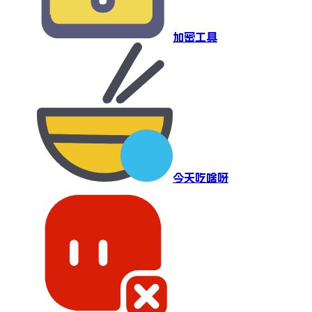
加密工具
今天吃啥呀