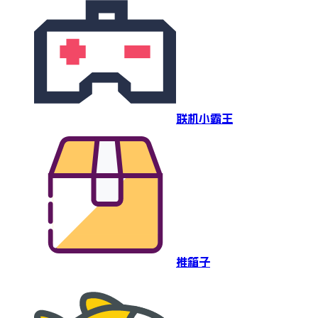
联机小霸王
推箱子