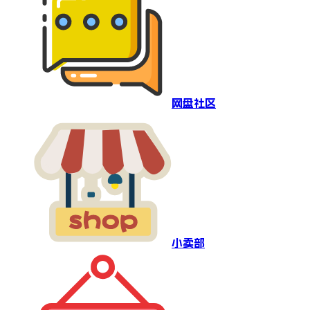
网盘社区
小卖部