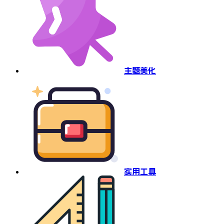
主题美化
实用工具