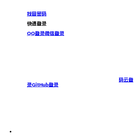
找回密码
快速登录
QQ登录
微信登录
码云登
录
GitHub登录