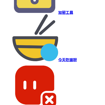
加密工具
今天吃啥呀