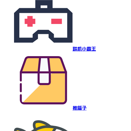
联机小霸王
推箱子