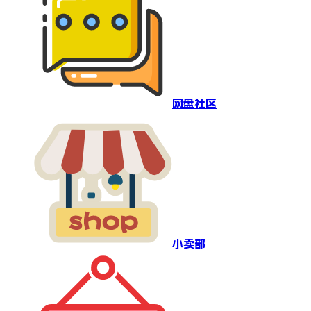
网盘社区
小卖部