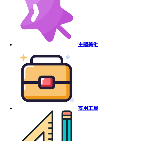
主题美化
实用工具