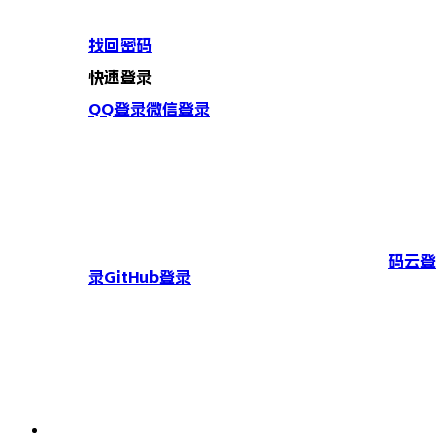
找回密码
快速登录
QQ登录
微信登录
码云登
录
GitHub登录