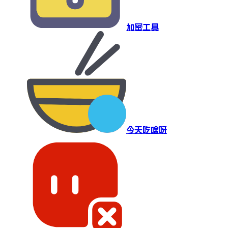
加密工具
今天吃啥呀