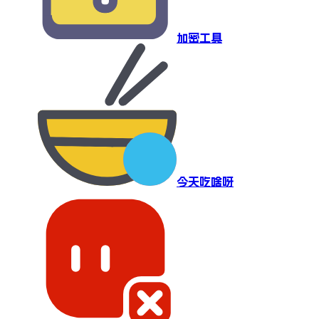
加密工具
今天吃啥呀