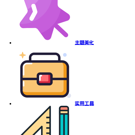
主题美化
实用工具