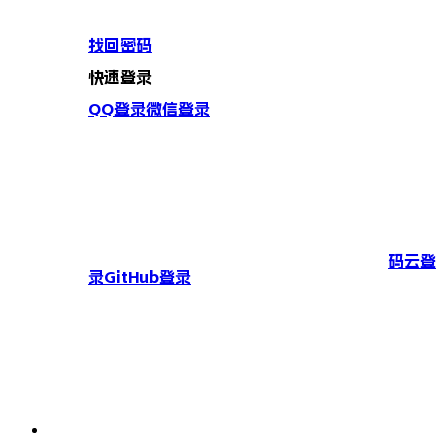
找回密码
快速登录
QQ登录
微信登录
码云登
录
GitHub登录