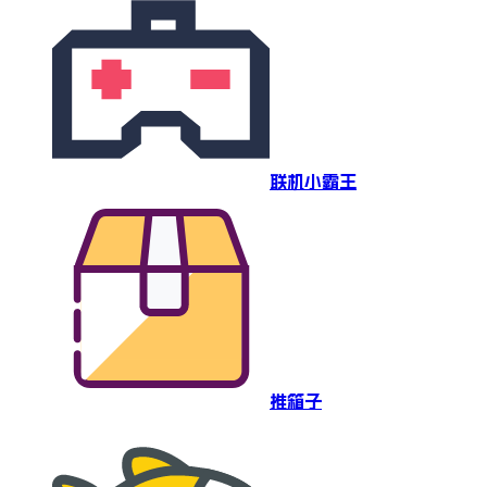
联机小霸王
推箱子