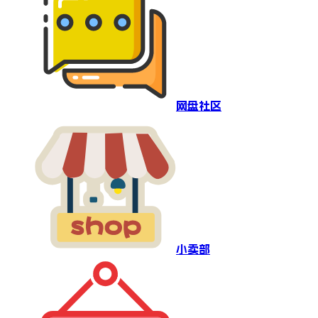
网盘社区
小卖部