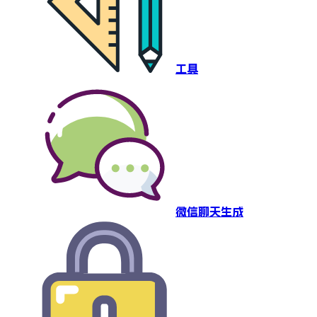
工具
微信聊天生成