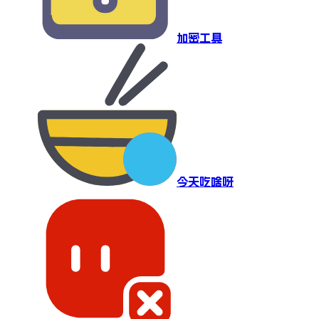
加密工具
今天吃啥呀