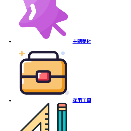
主题美化
实用工具