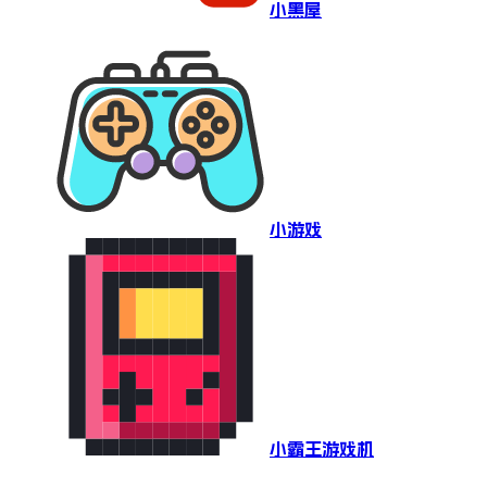
小黑屋
小游戏
小霸王游戏机