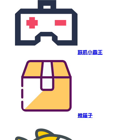
联机小霸王
推箱子