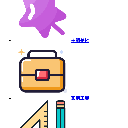
主题美化
实用工具