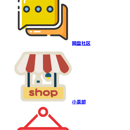
网盘社区
小卖部