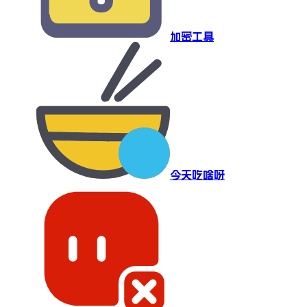
加密工具
今天吃啥呀