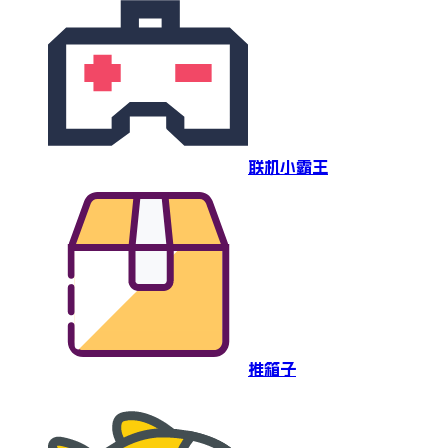
联机小霸王
推箱子