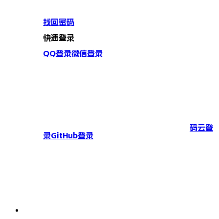
找回密码
快速登录
QQ登录
微信登录
码云登
录
GitHub登录