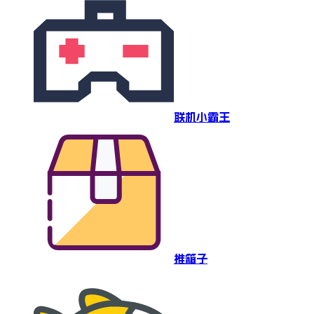
联机小霸王
推箱子