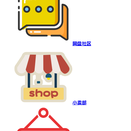
网盘社区
小卖部