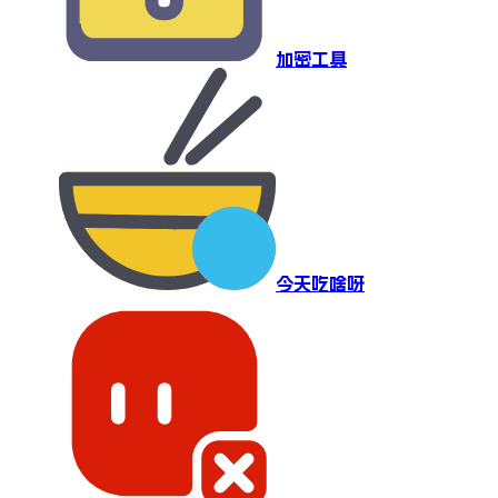
加密工具
今天吃啥呀