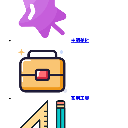
主题美化
实用工具