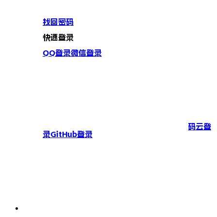
找回密码
快速登录
QQ登录
微信登录
码云登
录
GitHub登录