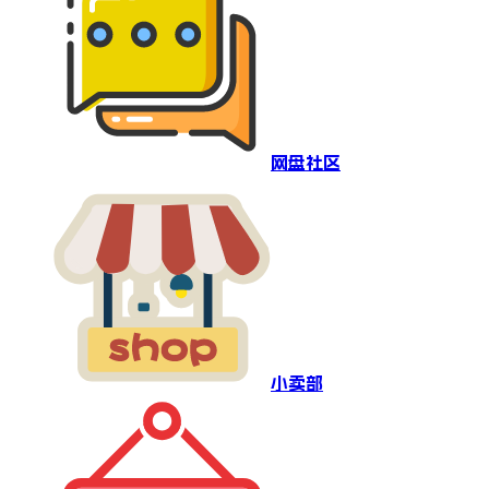
网盘社区
小卖部