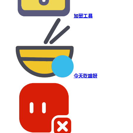
加密工具
今天吃啥呀