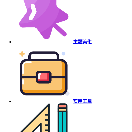
主题美化
实用工具