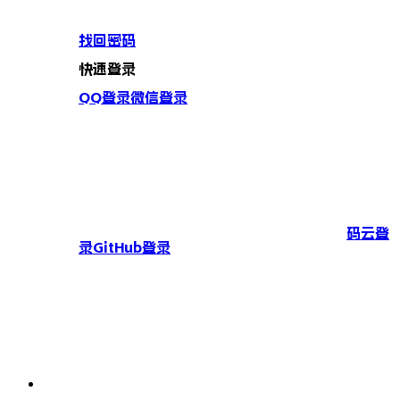
找回密码
快速登录
QQ登录
微信登录
码云登
录
GitHub登录