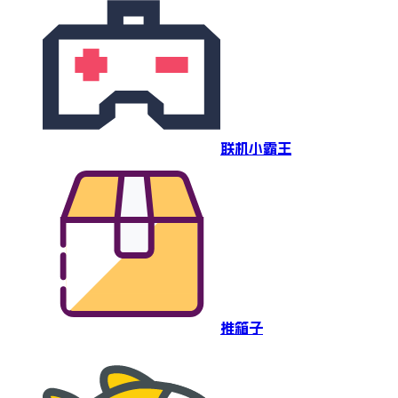
联机小霸王
推箱子