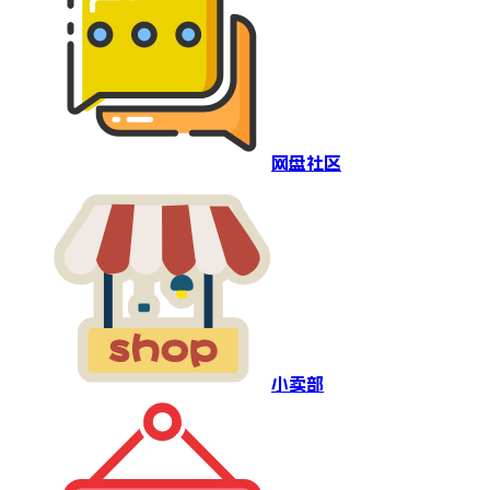
网盘社区
小卖部