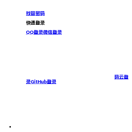
找回密码
快速登录
QQ登录
微信登录
码云登
录
GitHub登录