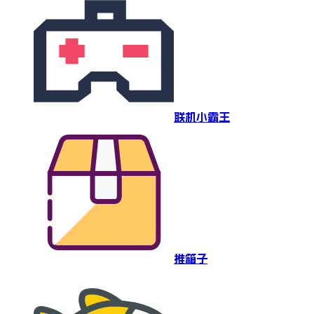
联机小霸王
推箱子