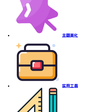
主题美化
实用工具