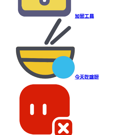
加密工具
今天吃啥呀