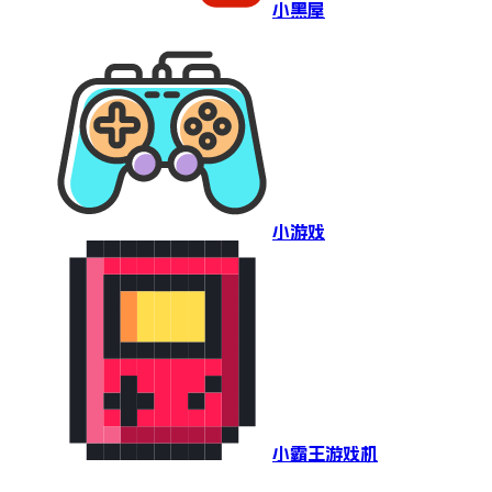
小黑屋
小游戏
小霸王游戏机