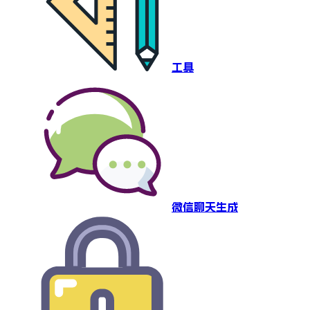
工具
微信聊天生成