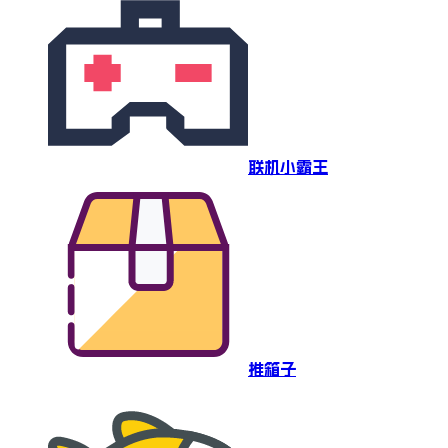
联机小霸王
推箱子