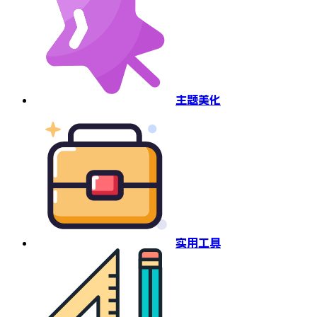
主题美化
实用工具