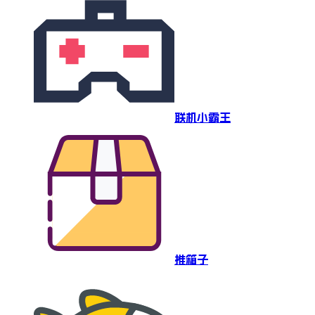
联机小霸王
推箱子