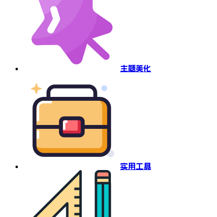
主题美化
实用工具