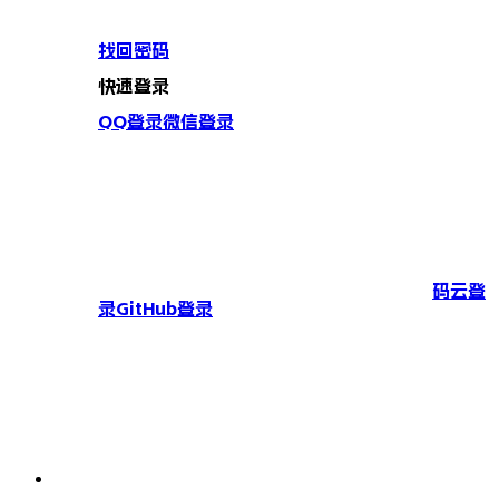
找回密码
快速登录
QQ登录
微信登录
码云登
录
GitHub登录