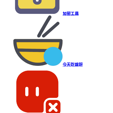
加密工具
今天吃啥呀