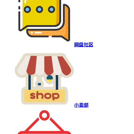
网盘社区
小卖部