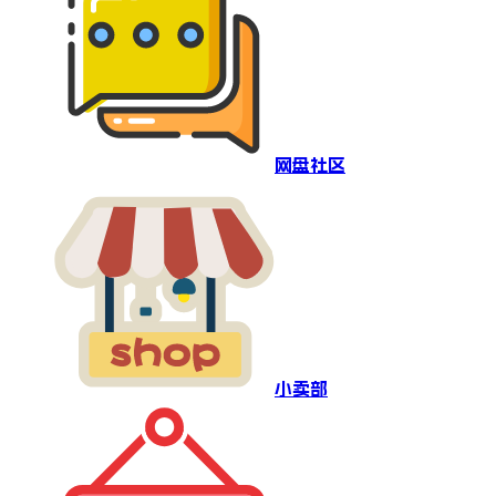
网盘社区
小卖部