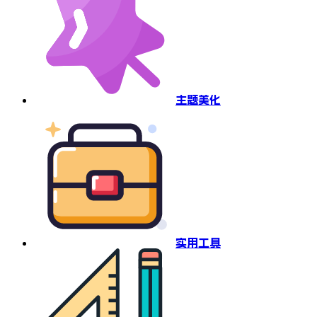
主题美化
实用工具