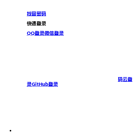
找回密码
快速登录
QQ登录
微信登录
码云登
录
GitHub登录