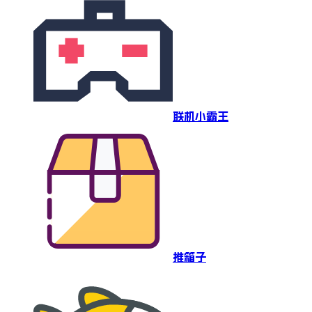
联机小霸王
推箱子