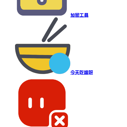
加密工具
今天吃啥呀