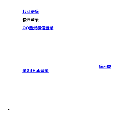
找回密码
快速登录
QQ登录
微信登录
码云登
录
GitHub登录