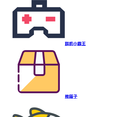
联机小霸王
推箱子