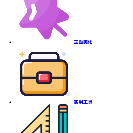
主题美化
实用工具