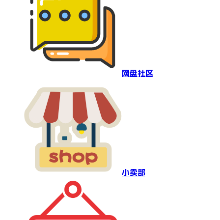
网盘社区
小卖部