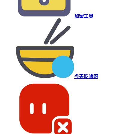
加密工具
今天吃啥呀