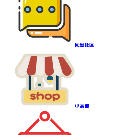
网盘社区
小卖部