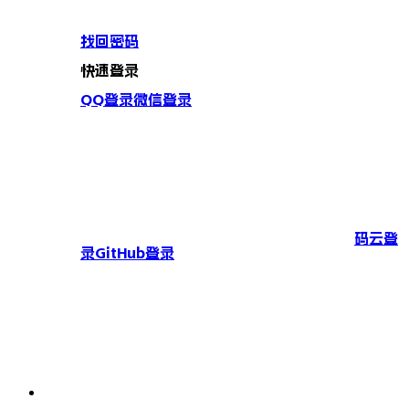
找回密码
快速登录
QQ登录
微信登录
码云登
录
GitHub登录