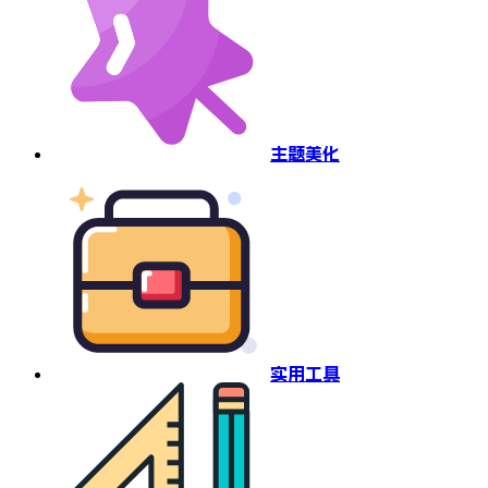
主题美化
实用工具