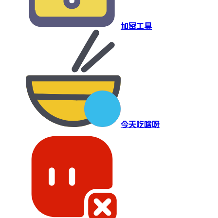
加密工具
今天吃啥呀