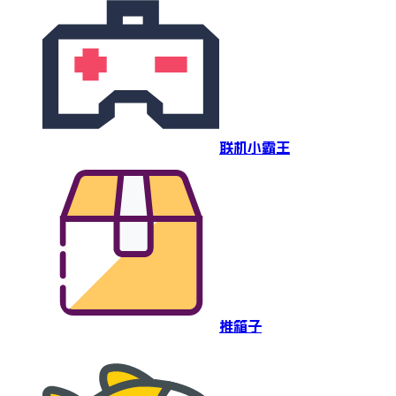
联机小霸王
推箱子