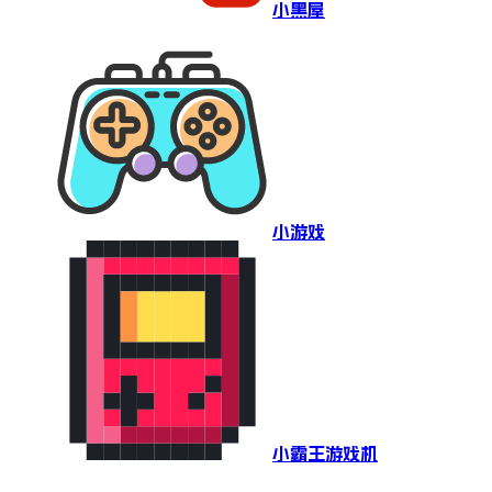
小黑屋
小游戏
小霸王游戏机