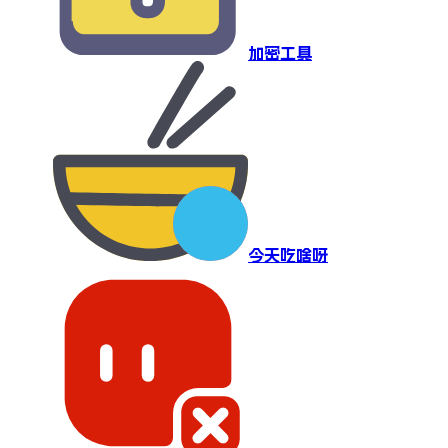
加密工具
今天吃啥呀