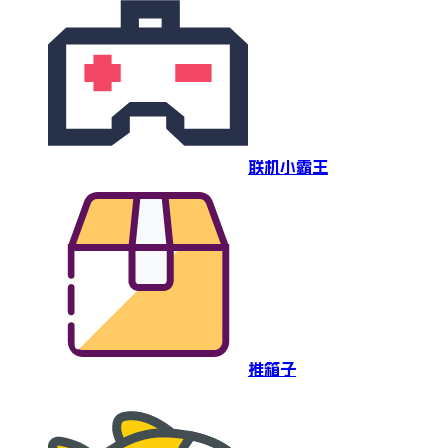
联机小霸王
推箱子