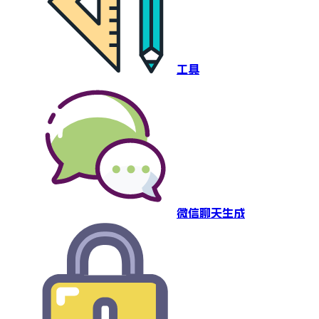
工具
微信聊天生成