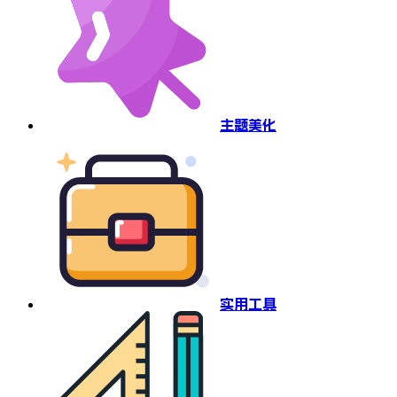
主题美化
实用工具