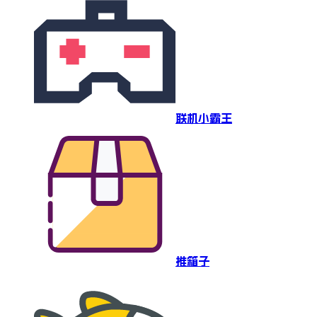
联机小霸王
推箱子