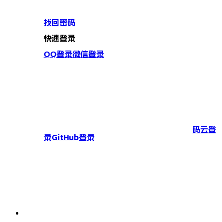
找回密码
快速登录
QQ登录
微信登录
码云登
录
GitHub登录