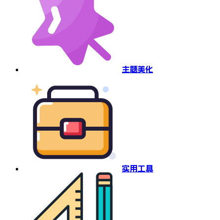
主题美化
实用工具