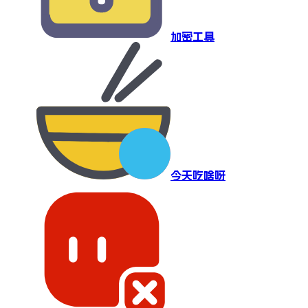
加密工具
今天吃啥呀