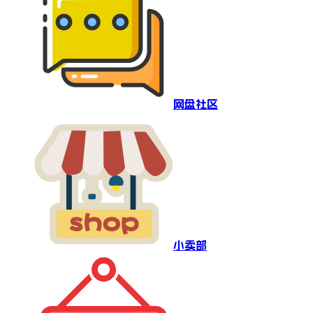
网盘社区
小卖部