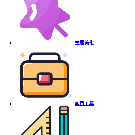
主题美化
实用工具