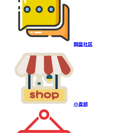
网盘社区
小卖部