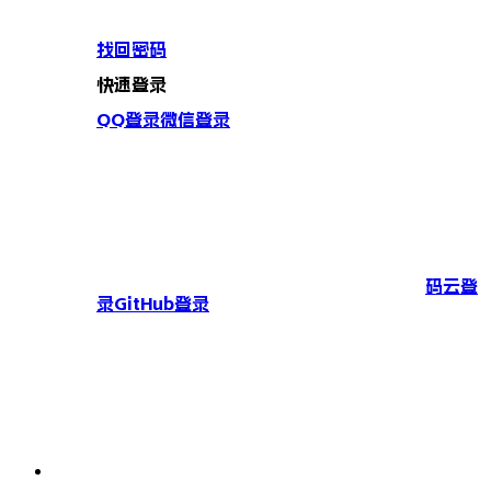
找回密码
快速登录
QQ登录
微信登录
码云登
录
GitHub登录