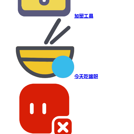
加密工具
今天吃啥呀