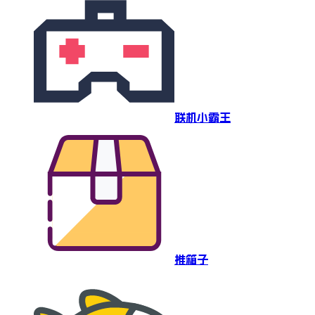
联机小霸王
推箱子