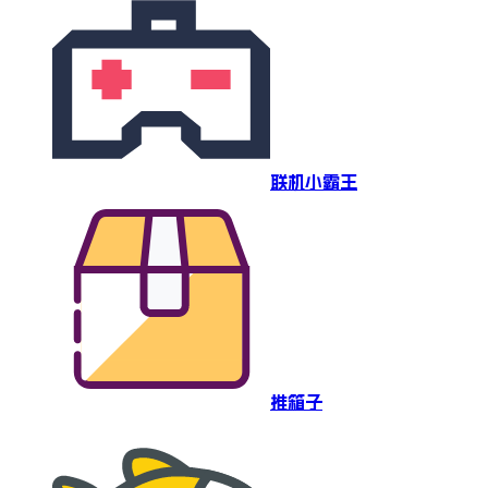
联机小霸王
推箱子