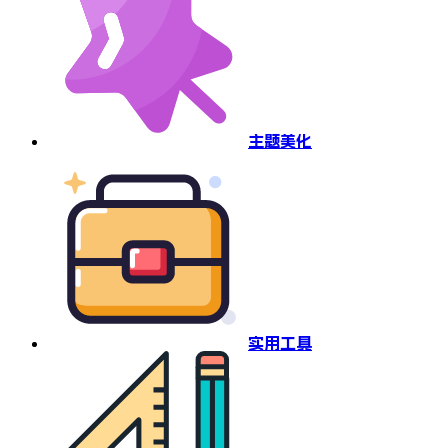
主题美化
实用工具