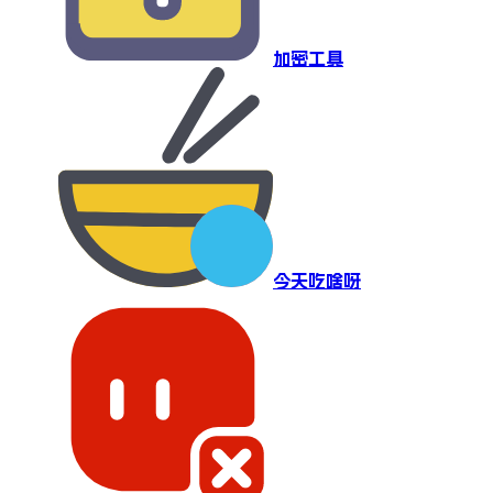
加密工具
今天吃啥呀