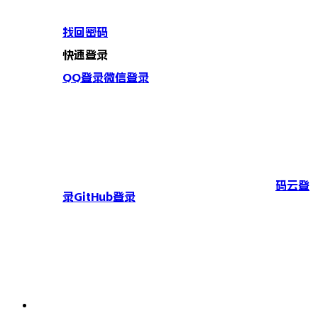
找回密码
快速登录
QQ登录
微信登录
码云登
录
GitHub登录