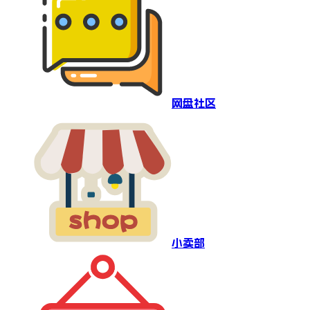
网盘社区
小卖部