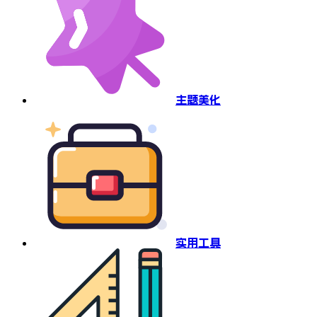
主题美化
实用工具