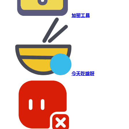
加密工具
今天吃啥呀