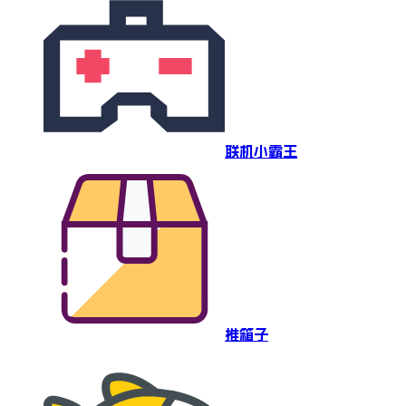
联机小霸王
推箱子