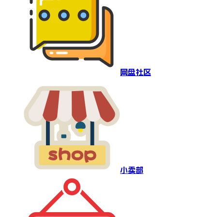
网盘社区
小卖部