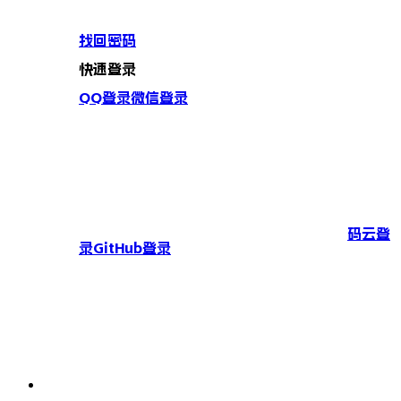
找回密码
快速登录
QQ登录
微信登录
码云登
录
GitHub登录