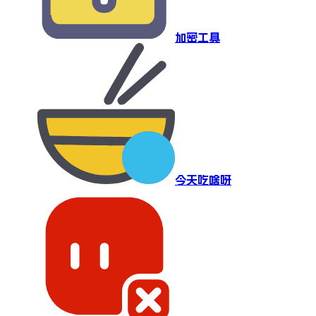
加密工具
今天吃啥呀