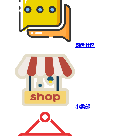
网盘社区
小卖部