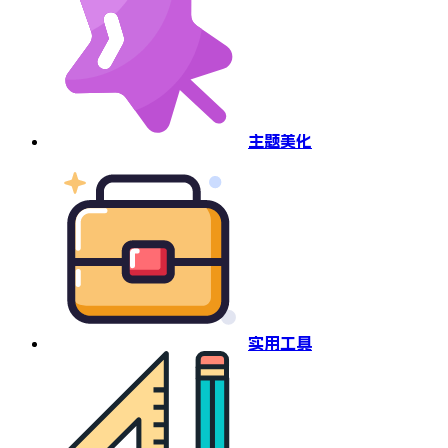
主题美化
实用工具