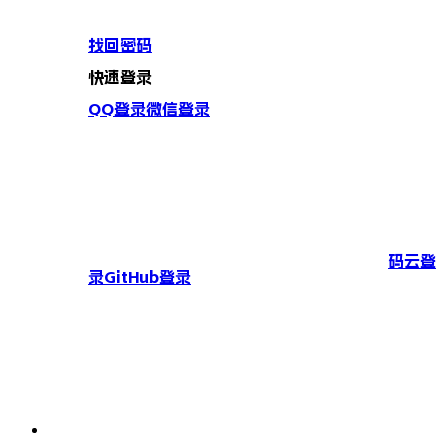
找回密码
快速登录
QQ登录
微信登录
码云登
录
GitHub登录