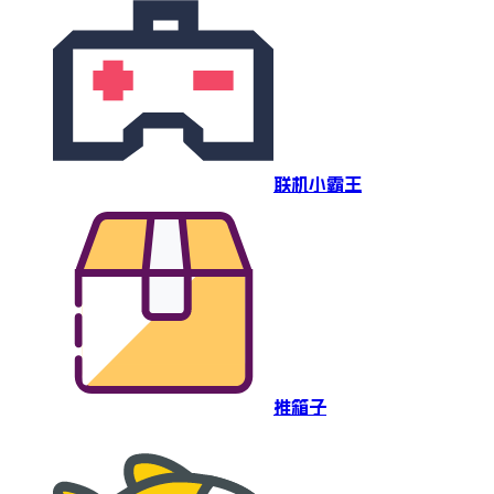
联机小霸王
推箱子