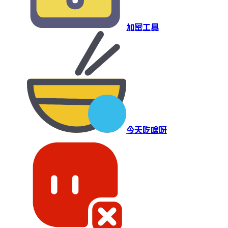
加密工具
今天吃啥呀