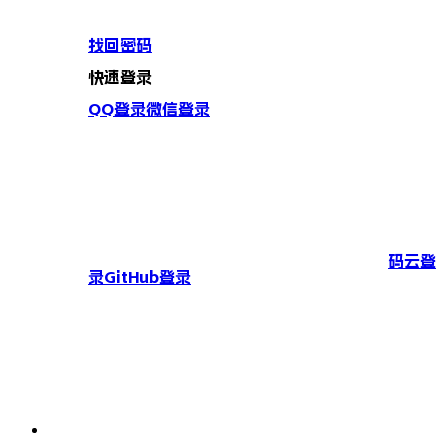
找回密码
快速登录
QQ登录
微信登录
码云登
录
GitHub登录