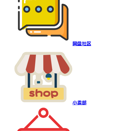
网盘社区
小卖部