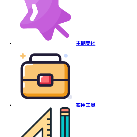
主题美化
实用工具