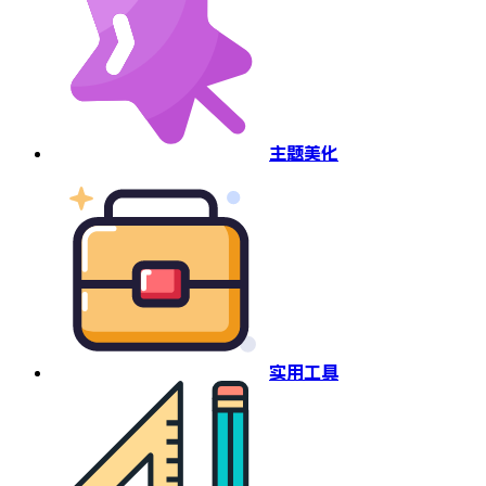
主题美化
实用工具