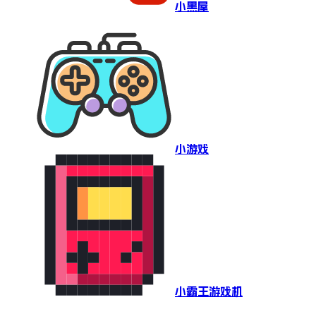
小黑屋
小游戏
小霸王游戏机