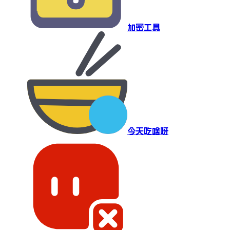
加密工具
今天吃啥呀