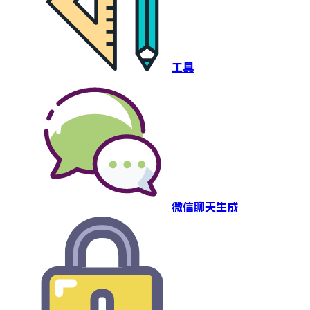
工具
微信聊天生成