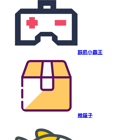
联机小霸王
推箱子