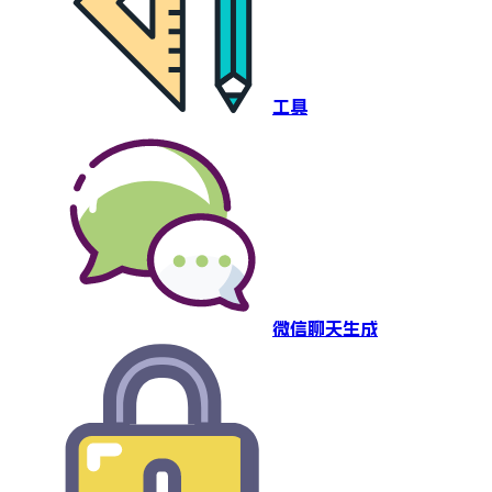
工具
微信聊天生成