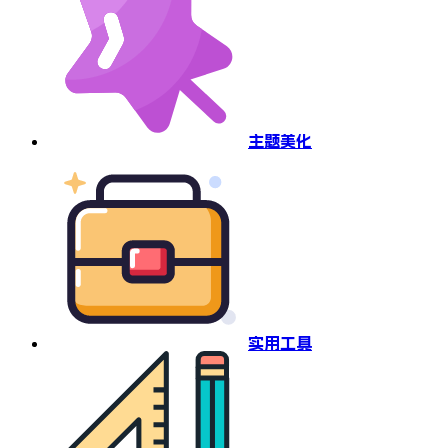
主题美化
实用工具