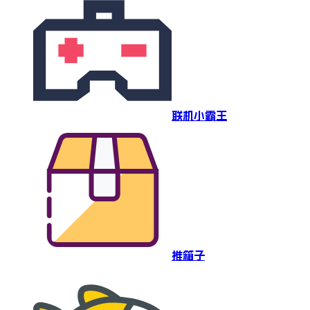
联机小霸王
推箱子