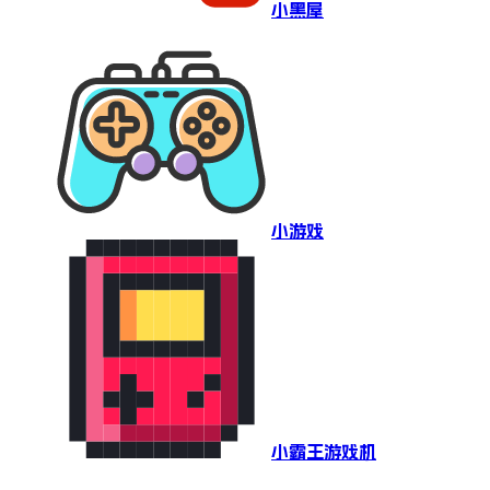
小黑屋
小游戏
小霸王游戏机