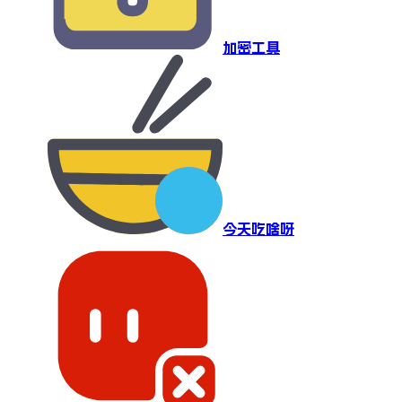
加密工具
今天吃啥呀