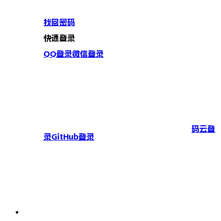
找回密码
快速登录
QQ登录
微信登录
码云登
录
GitHub登录