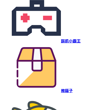
联机小霸王
推箱子