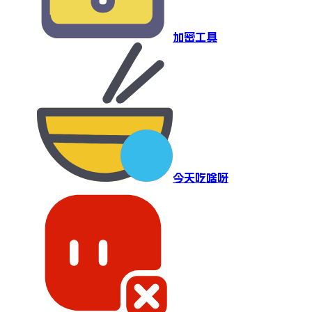
加密工具
今天吃啥呀