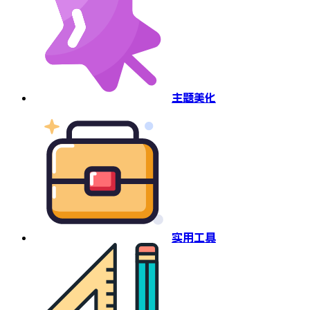
主题美化
实用工具