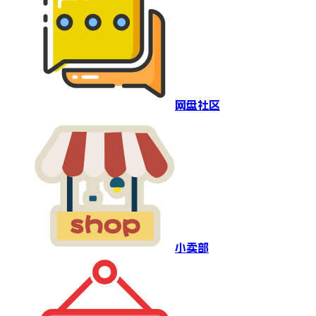
网盘社区
小卖部