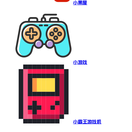
小黑屋
小游戏
小霸王游戏机