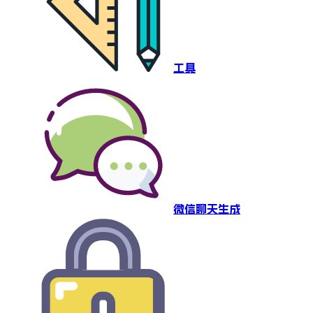
工具
微信聊天生成