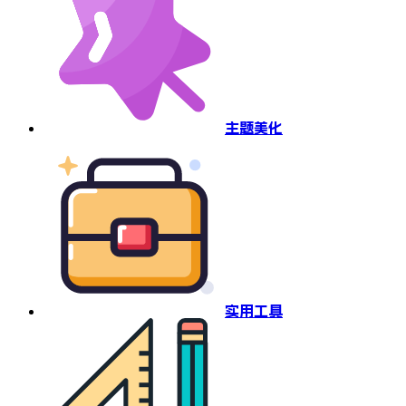
主题美化
实用工具