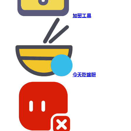
加密工具
今天吃啥呀