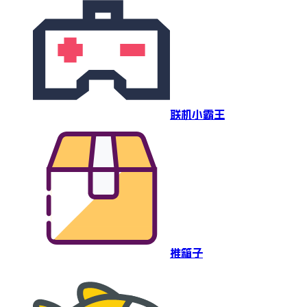
联机小霸王
推箱子