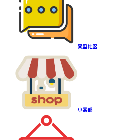
网盘社区
小卖部