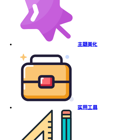
主题美化
实用工具