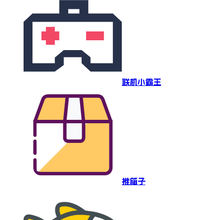
联机小霸王
推箱子