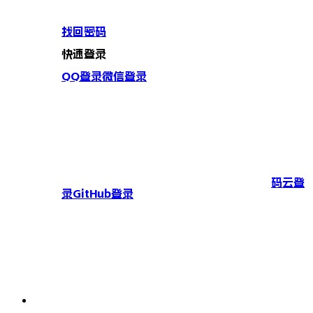
找回密码
快速登录
QQ登录
微信登录
码云登
录
GitHub登录