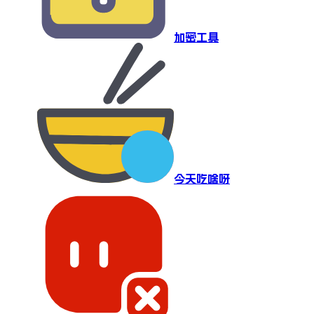
加密工具
今天吃啥呀