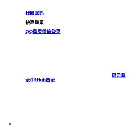
找回密码
快速登录
QQ登录
微信登录
码云登
录
GitHub登录