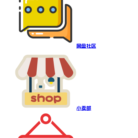
网盘社区
小卖部