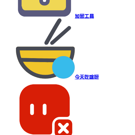
加密工具
今天吃啥呀