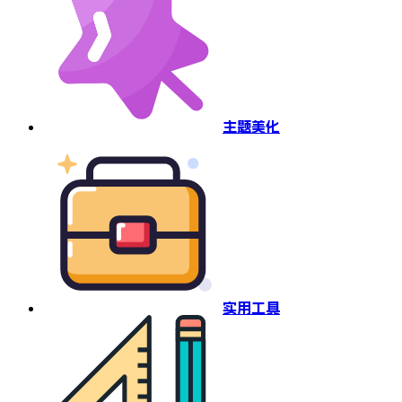
主题美化
实用工具