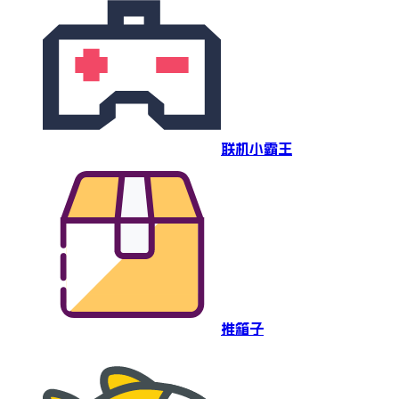
联机小霸王
推箱子