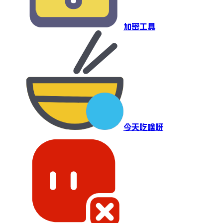
加密工具
今天吃啥呀