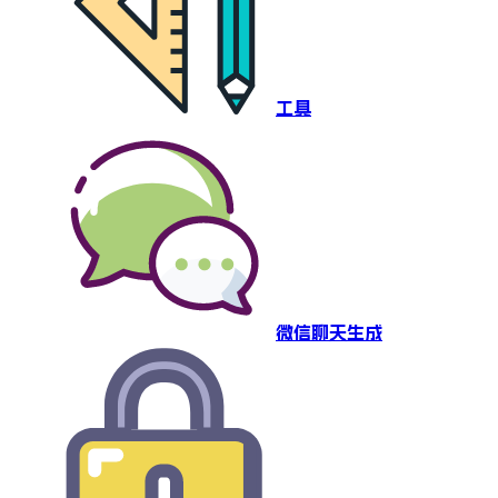
工具
微信聊天生成