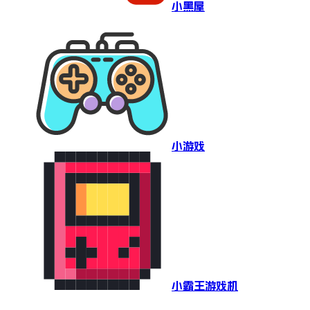
小黑屋
小游戏
小霸王游戏机