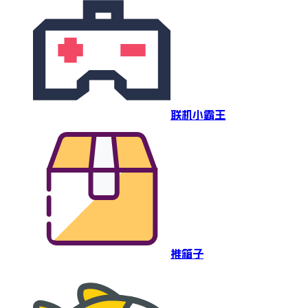
联机小霸王
推箱子