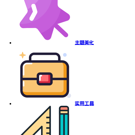
主题美化
实用工具