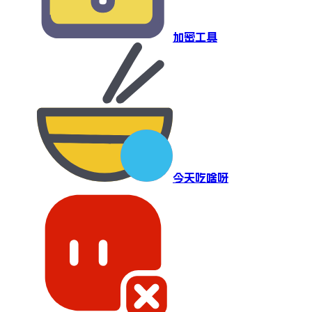
加密工具
今天吃啥呀