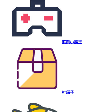
联机小霸王
推箱子