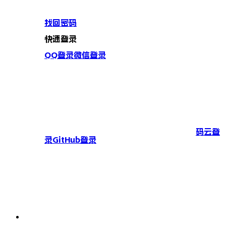
找回密码
快速登录
QQ登录
微信登录
码云登
录
GitHub登录