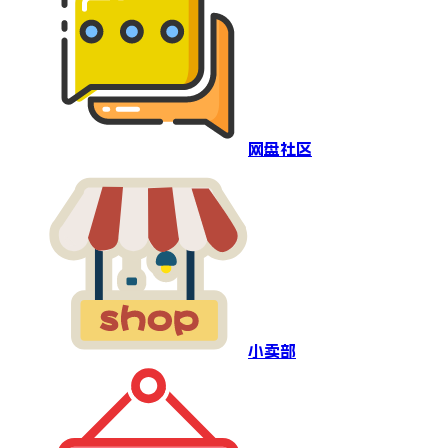
网盘社区
小卖部