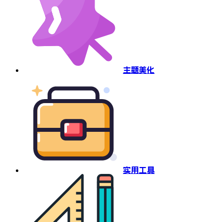
主题美化
实用工具