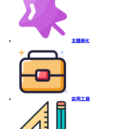
主题美化
实用工具