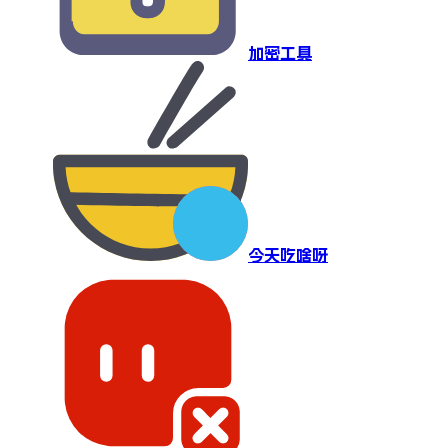
加密工具
今天吃啥呀