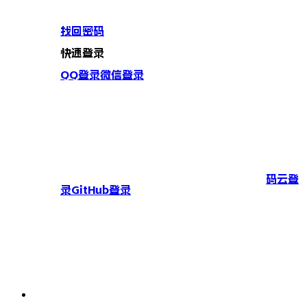
找回密码
快速登录
QQ登录
微信登录
码云登
录
GitHub登录