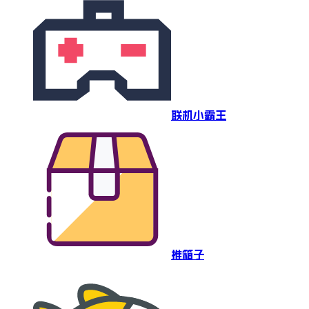
联机小霸王
推箱子