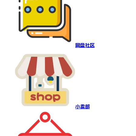
网盘社区
小卖部