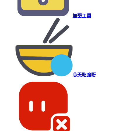
加密工具
今天吃啥呀