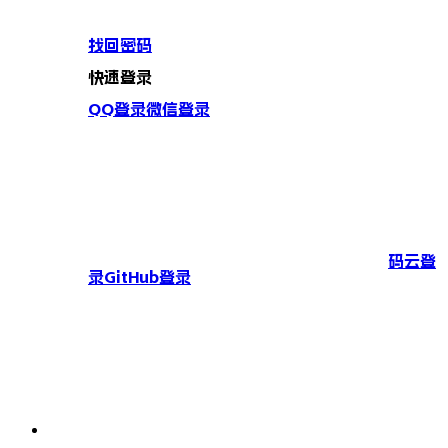
找回密码
快速登录
QQ登录
微信登录
码云登
录
GitHub登录