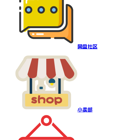
网盘社区
小卖部