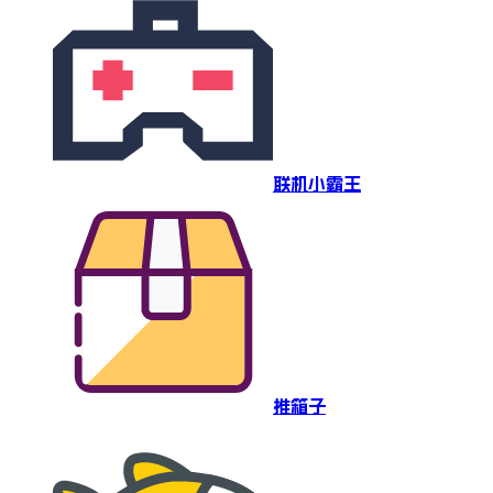
联机小霸王
推箱子