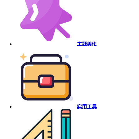
主题美化
实用工具