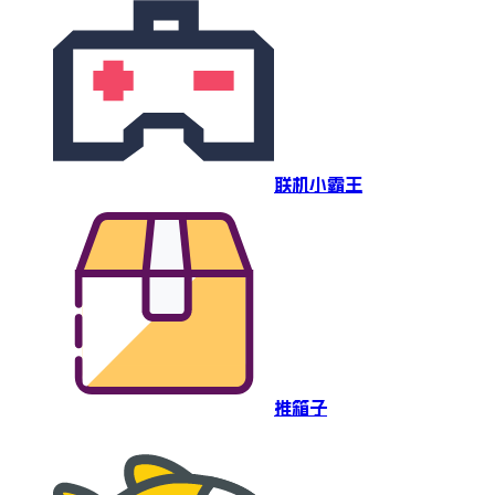
联机小霸王
推箱子