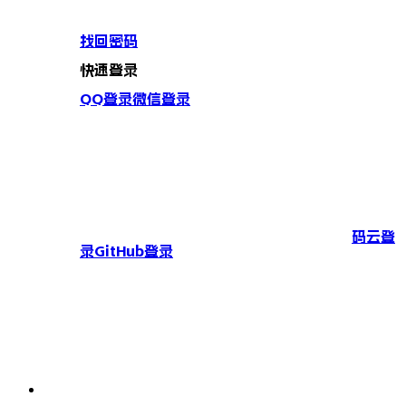
找回密码
快速登录
QQ登录
微信登录
码云登
录
GitHub登录