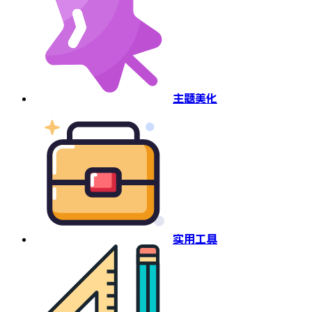
主题美化
实用工具