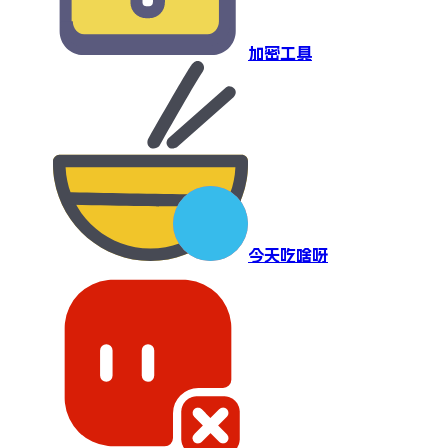
加密工具
今天吃啥呀