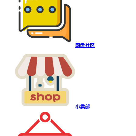
网盘社区
小卖部